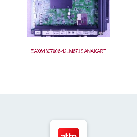
EAX64307906-42LM671S ANAKART