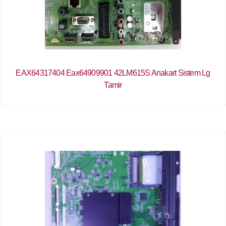
EAX64317404 Eax64909901 42LM615S Anakart Sistem Lg
Tamir