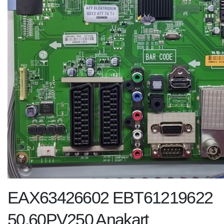
EAX63426602 EBT61219622
50.60PV250 Anakart