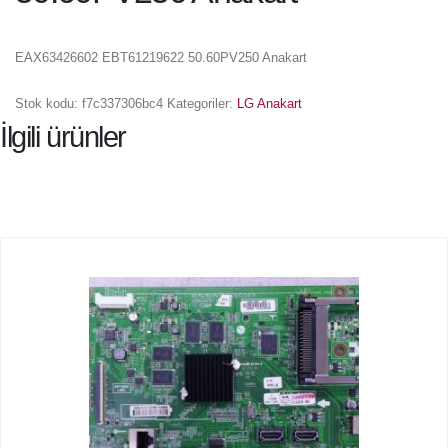
EAX63426602 EBT61219622 50.60PV250 Anakart
Stok kodu:
f7c337306bc4
Kategoriler:
LG Anakart
İlgili ürünler