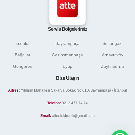
Servis Bölgelerimiz
Esenler
Bayrampaşa
Sultangazi
Bağcılar
Gaziosmanpaşa
Arnavutköy
Güngören
Eyüp
Zeytinburnu
Bize Ulaşın
Adres:
Yıldırım Mahallesi Sakarya Sokak No 61/A Bayrampaşa / İstanbul
Telefon:
0212 477 74 74
Email:
atteelektronik@gmail.com