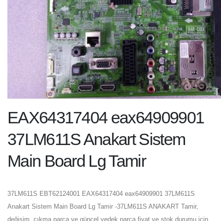
EAX64317404 eax64909901
37LM611S Anakart Sistem
Main Board Lg Tamir
37LM611S EBT62124001 EAX64317404 eax64909901 37LM611S
Anakart Sistem Main Board Lg Tamir -37LM611S ANAKART Tamir,
değişim, çıkma parça ve güncel yedek parça fiyat ve stok durumu için