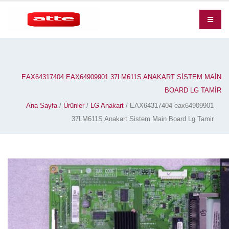
EAX64317404 EAX64909901 37LM611S ANAKART SISTEM MAIN
BOARD LG TAMIR
Ana Sayfa
/
Ürünler
/
LG Anakart
/ EAX64317404 eax64909901
37LM611S Anakart Sistem Main Board Lg Tamir