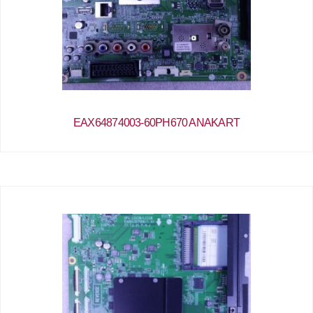
EAX64874003-60PH670 ANAKART