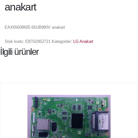
anakart
EAX65608605 65UB980V anakart
Stok kodu:
EBT62952721
Kategoriler:
LG Anakart
İlgili ürünler