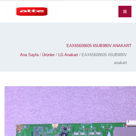
EAX65608605 65UB980V ANAKART
Ana Sayfa
/
Ürünler
/
LG Anakart
/ EAX65608605 65UB980V
anakart