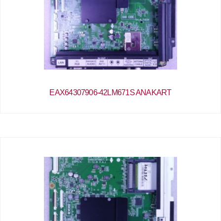
EAX64307906-42LM671S ANAKART