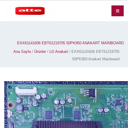
EAX61141606 EBT61219705 50PK950 ANAKART MAINBOARD
Ana Sayfa
/
Ürünler
/
LG Anakart
/ EAX61141606 EBT61219705
50PK950 Anakart Mainboard