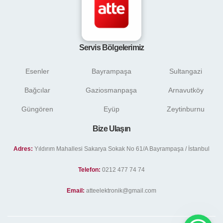
Servis Bölgelerimiz
Esenler
Bayrampaşa
Sultangazi
Bağcılar
Gaziosmanpaşa
Arnavutköy
Güngören
Eyüp
Zeytinburnu
Bize Ulaşın
Adres:
Yıldırım Mahallesi Sakarya Sokak No 61/A Bayrampaşa / İstanbul
Telefon:
0212 477 74 74
Email:
atteelektronik@gmail.com