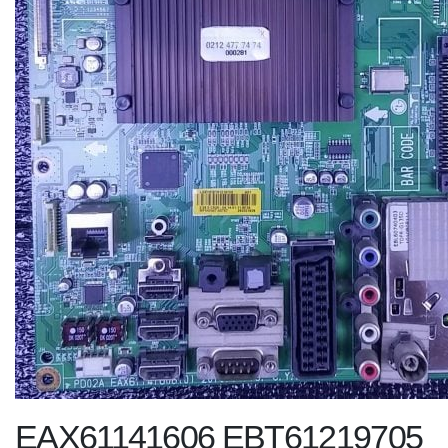
EAX61141606 EBT61219705