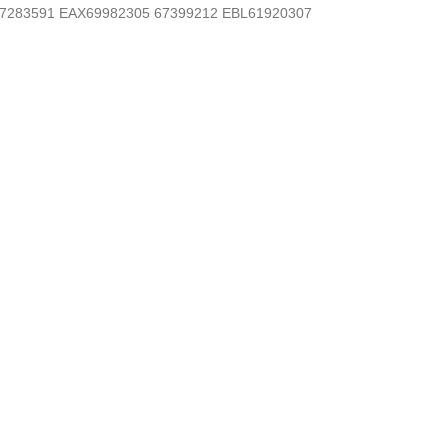
283591 EAX69982305 67399212 EBL61920307