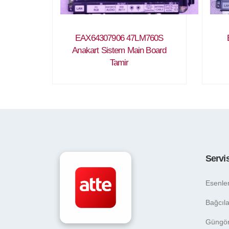
EAX64307906 47LM760S
Anakart Sistem Main Board
Tamir
Servi
Esenle
Bağcıla
Güngö