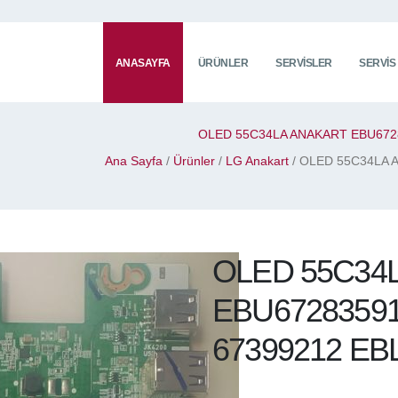
ANASAYFA
ÜRÜNLER
SERVISLER
SERVIS
OLED 55C34LA ANAKART EBU6728
Ana Sayfa
/
Ürünler
/
LG Anakart
/ OLED 55C34LA 
OLED 55C34
EBU67283591
67399212 EB