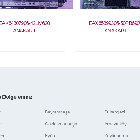
EAX64307906-42LM620
EAX65399305-50PB690
ANAKART
ANAKART
s Bölgelerimiz
r
Bayrampaşa
Sultangazi
r
Gaziosmanpaşa
Arnavutköy
ren
Eyüp
Zeytinburnu