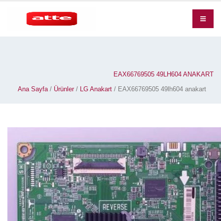
EAX66769505 49LH604 ANAKART
Ana Sayfa
/
Ürünler
/
LG Anakart
/ EAX66769505 49lh604 anakart