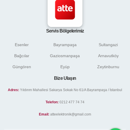
Servis Bölgelerimiz
Esenler
Bayrampaşa
Sultangazi
Bağcılar
Gaziosmanpaşa
Arnavutköy
Güngören
Eyüp
Zeytinburnu
Bize Ulaşın
Adres:
Yıldırım Mahallesi Sakarya Sokak No 61/A Bayrampaşa / İstanbul
Telefon:
0212 477 74 74
Email:
atteelektronik@gmail.com