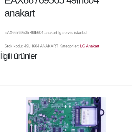
EAX66769505 49lh604
anakart
EAX66769505 49lh604 anakart lg servis istanbul
Stok kodu:
49LH604 ANAKART
Kategoriler:
LG Anakart
İlgili ürünler