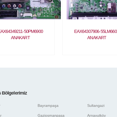
EAX64349211-50PM6900
EAX64307906-55LM66
ANAKART
ANAKART
s Bölgelerimiz
r
Bayrampaşa
Sultangazi
r
Gaziosmanpaşa
Arnavutköy