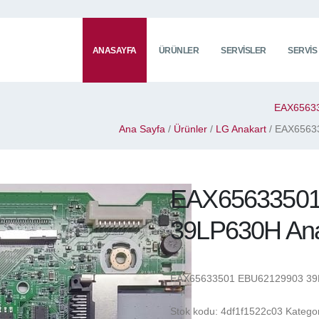
ANASAYFA
ÜRÜNLER
SERVISLER
SERVIS
EAX6563
Ana Sayfa
/
Ürünler
/
LG Anakart
/ EAX6563
EAX65633501
39LP630H Ana
EAX65633501 EBU62129903 39L
Stok kodu:
4df1f1522c03
Kategor