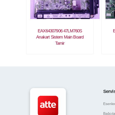
EAX64307906 47LM760S
Anakart Sistem Main Board
Tamir
Servi
Esenle
Bağcıla