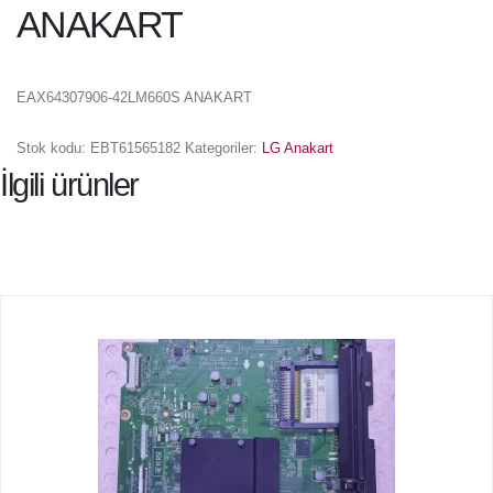
ANAKART
EAX64307906-42LM660S ANAKART
Stok kodu:
EBT61565182
Kategoriler:
LG Anakart
İlgili ürünler