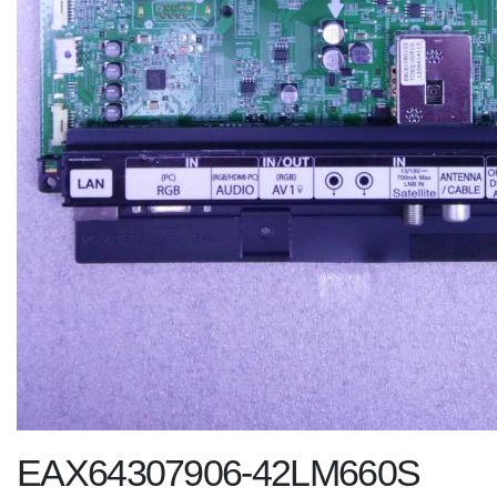
EAX64307906-42LM660S