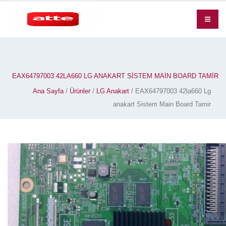
EAX64797003 42LA660 LG ANAKART SISTEM MAIN BOARD TAMIR
Ana Sayfa
/
Ürünler
/
LG Anakart
/ EAX64797003 42la660 Lg
anakart Sistem Main Board Tamir