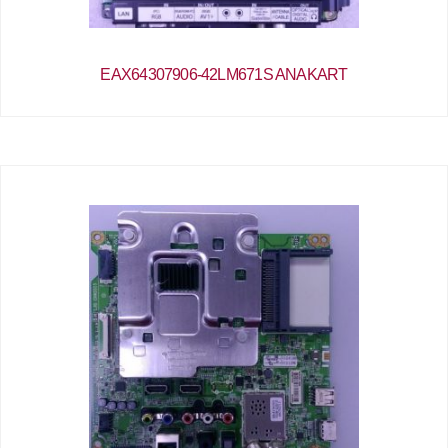
EAX64307906-42LM671S ANAKART