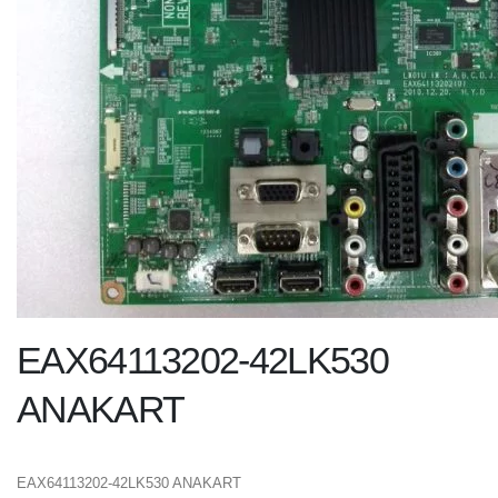
EAX64113202-42LK530
ANAKART
EAX64113202-42LK530 ANAKART