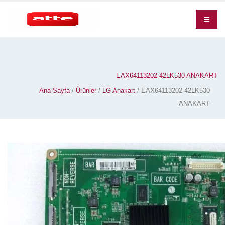
EAX64113202-42LK530 ANAKART
Ana Sayfa
/
Ürünler
/
LG Anakart
/ EAX64113202-42LK530
ANAKART