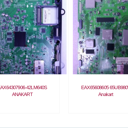
AX64307906-42LM640S
EAX65608605 65UB980
ANAKART
Anakart