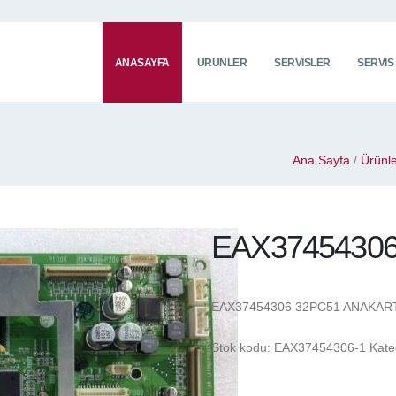
ANASAYFA
ÜRÜNLER
SERVISLER
SERVIS
Ana Sayfa
/
Ürünl
EAX3745430
EAX37454306 32PC51 ANAKAR
Stok kodu:
EAX37454306-1
Kate