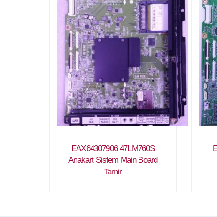
EAX64307906 47LM760S
E
Anakart Sistem Main Board
Tamir