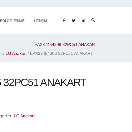
 BÖLGELERIMIZ
İLETIŞIM
EAX37454306 32PC51 ANAKART
er
/
LG Anakart
/ EAX37454306 32PC51 ANAKART
6 32PC51 ANAKART
T
goriler:
LG Anakart