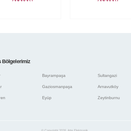
s Bölgelerimiz
r
Bayrampaşa
Sultangazi
r
Gaziosmanpaşa
Arnavutköy
ren
Eyüp
Zeytinburnu
© Copyright 2026. Atte Elektronik .