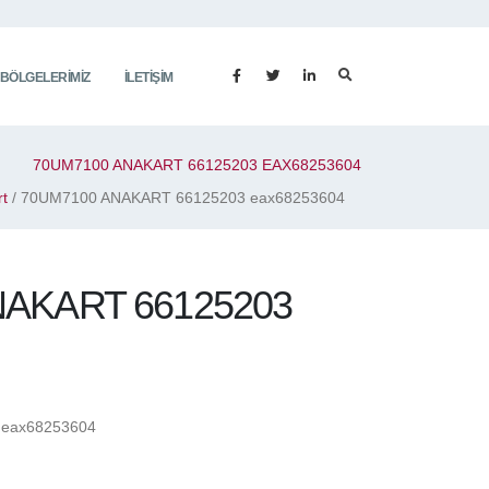
 BÖLGELERIMIZ
İLETIŞIM
70UM7100 ANAKART 66125203 EAX68253604
t
/ 70UM7100 ANAKART 66125203 eax68253604
NAKART 66125203
eax68253604