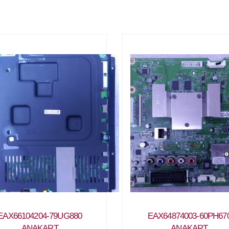
EAX66104204-79UG880
EAX64874003-60PH67
ANAKART
ANAKART