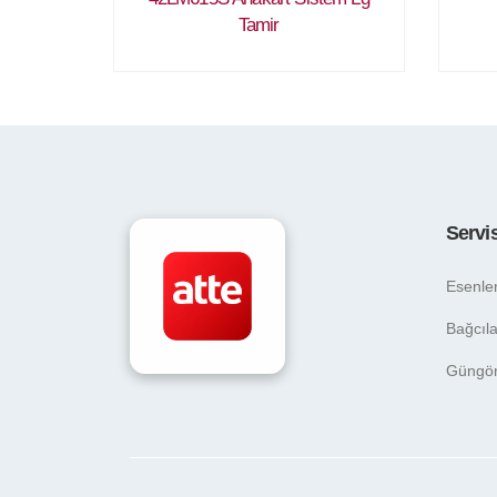
Tamir
Servi
Esenle
Bağcıla
Güngö