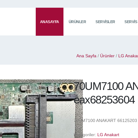
ANASAYFA
ÜRÜNLER
SERVISLER
SERVIS
Ana Sayfa
/
Ürünler
/
LG Anakar
70UM7100 A
eax68253604
70UM7100 ANAKART 66125203 
Kategoriler:
LG Anakart