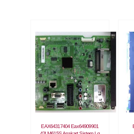
EAX64317404 Eax64909901
42LM615S Anakart Sistem Lg