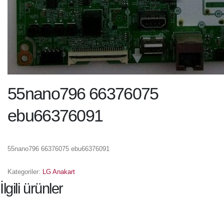
55nano796 66376075
ebu66376091
55nano796 66376075 ebu66376091
Kategoriler:
LG Anakart
İlgili ürünler