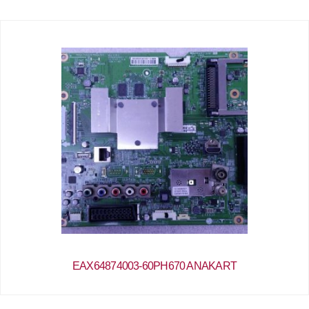
EAX64874003-60PH670 ANAKART