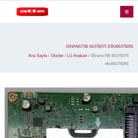
55NANO796 66376075 EBU66376091
Ana Sayfa
/
Ürünler
/
LG Anakart
/ 55nano796 66376075
ebu66376091