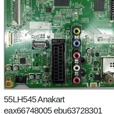
55LH545 Anakart
eax66748005 ebu63728301