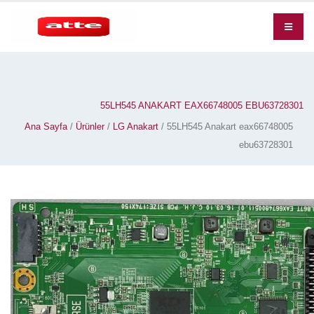
55LH545 ANAKART EAX66748005 EBU63728301
Ana Sayfa
/
Ürünler
/
LG Anakart
/ 55LH545 Anakart eax66748005
ebu63728301