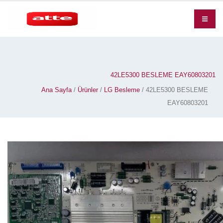
42LE5300 BESLEME EAY60803201
Ana Sayfa
/
Ürünler
/
LG Besleme
/ 42LE5300 BESLEME
EAY60803201