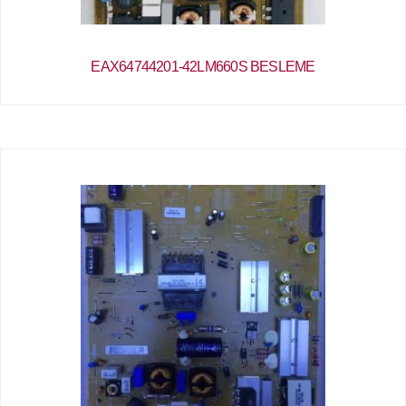
EAX64744201-42LM660S BESLEME