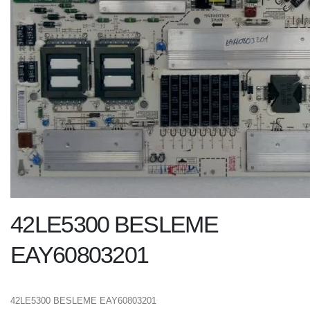
42LE5300 BESLEME
EAY60803201
42LE5300 BESLEME EAY60803201