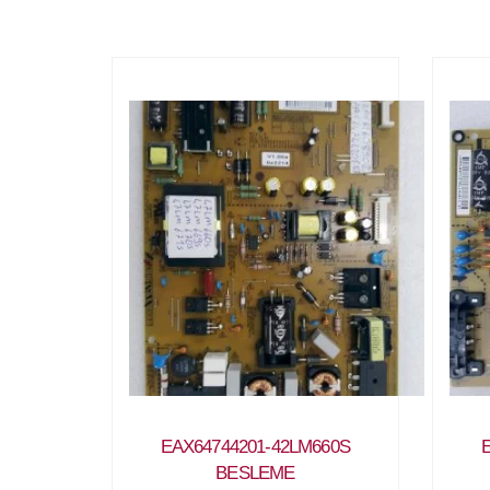
EAX64744201-42LM660S
BESLEME