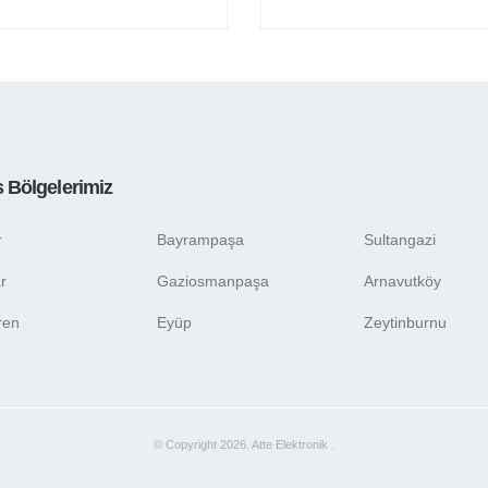
s Bölgelerimiz
r
Bayrampaşa
Sultangazi
r
Gaziosmanpaşa
Arnavutköy
ren
Eyüp
Zeytinburnu
© Copyright 2026. Atte Elektronik .