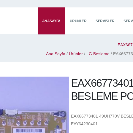
ANASAYFA
ÜRÜNLER
SERVISLER
SERV
EAX667
Ana Sayfa
/
Ürünler
/
LG Besleme
/ EAX6677
EAX6677340
BESLEME PO
EAX66773401 49UH770V BESL
EAY64230401