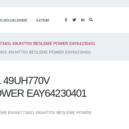
IS BÖLGELERIMIZ
İLETIŞIM
73401 49UH770V BESLEME POWER EAY64230401
3401 49UH770V BESLEME POWER EAY64230401
1 49UH770V
WER EAY64230401
EME EAX66773401 49UH770V BESLEME POWER