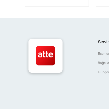
Servi
Esenle
Bağcıla
Güngö