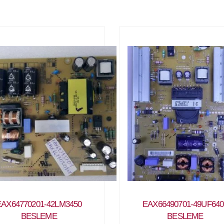
EAX64770201-42LM3450
EAX66490701-49UF640
BESLEME
BESLEME