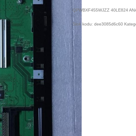
QPWBXF455WJZZ 40LE824 AN
Stok kodu:
dee3085d6c60
Katego