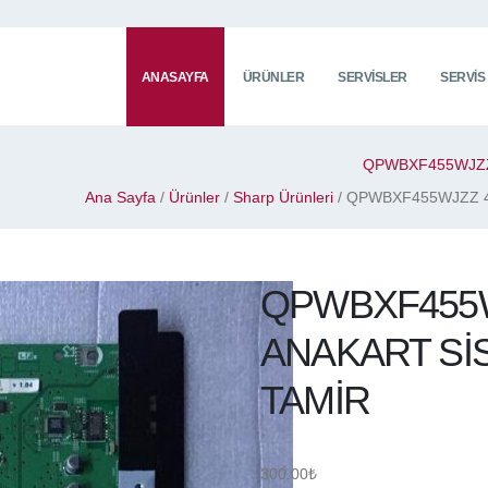
ANASAYFA
ÜRÜNLER
SERVISLER
SERVIS
QPWBXF455WJZZ
Ana Sayfa
/
Ürünler
/
Sharp Ürünleri
/ QPWBXF455WJZZ 4
QPWBXF455W
ANAKART Sİ
TAMİR
300.00
₺