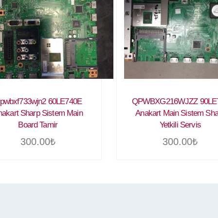
pwbxf733wjn2 60LE740E
QPWBXG216WJZZ 90LE
nakart Sharp Sistem Main
Anakart Main Sistem Sha
Board Tamir
Yetkili Servis
300.00
₺
300.00
₺