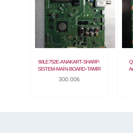
60LE752E-ANAKART-SHARP-
Q
SİSTEM-MAİN-BOARD-TAMİR
A
300.00
₺