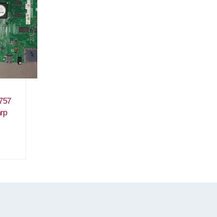
757
rp