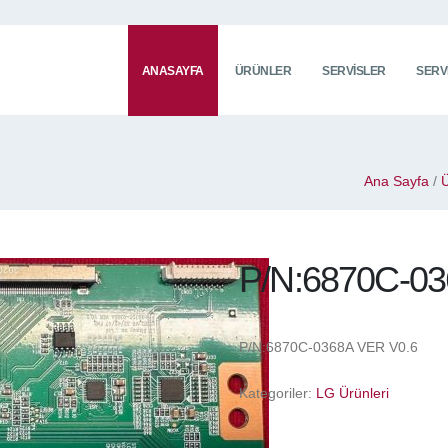
ANASAYFA
ÜRÜNLER
SERVISLER
SERV
Ana Sayfa
/
Ü
P/N:6870C-03
P/N:6870C-0368A VER V0.6
Kategoriler:
LG Ürünleri