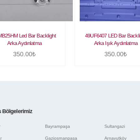
B25HM Led Bar Backlight
49UF6407 LED Bar Backli
Arka Aydınlatma
Arka Işık Aydınlatma
350.00
₺
350.00
₺
s Bölgelerimiz
r
Bayrampaşa
Sultangazi
r
Gaziosmanpaşa
Arnavutköy