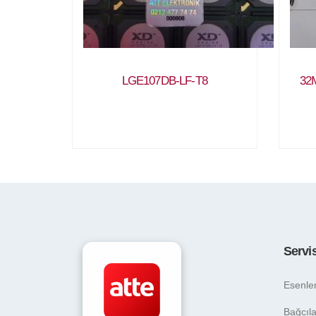
LGE107DB-LF-T8
32M
Servi
Esenle
Bağcıla