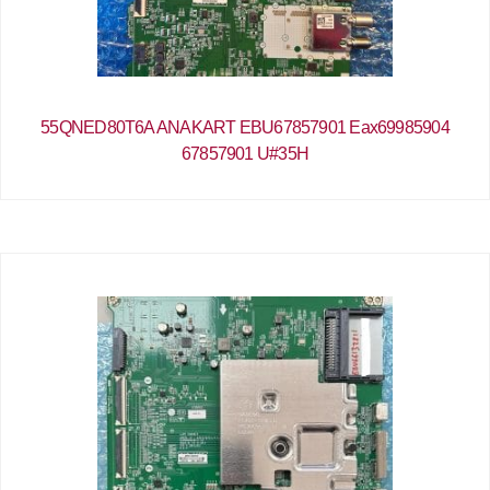
55QNED80T6A ANAKART EBU67857901 Eax69985904
67857901 U#35H