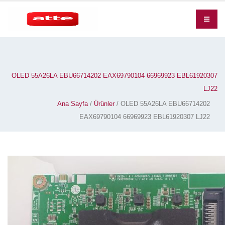
OLED 55A26LA EBU66714202 EAX69790104 66969923 EBL61920307
LJ22
Ana Sayfa
/
Ürünler
/ OLED 55A26LA EBU66714202
EAX69790104 66969923 EBL61920307 LJ22