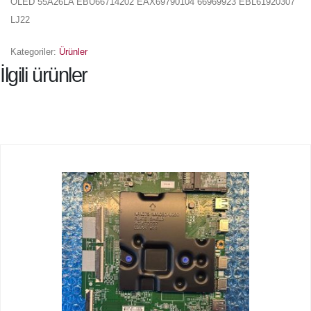
OLED 55A26LA EBU66714202 EAX69790104 66969923 EBL61920307
LJ22
Kategoriler:
Ürünler
İlgili ürünler