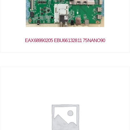
EAX68990205 EBU66132811 75NANO90