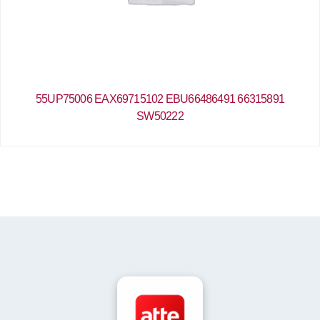
55UP75006 EAX69715102 EBU66486491 66315891
SW50222