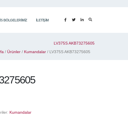
IS BÖLGELERIMIZ
İLETIŞIM
LV375S AKB73275605
fa
/
Ürünler
/
Kumandalar
/ LV375S AKB73275605
3275605
riler:
Kumandalar