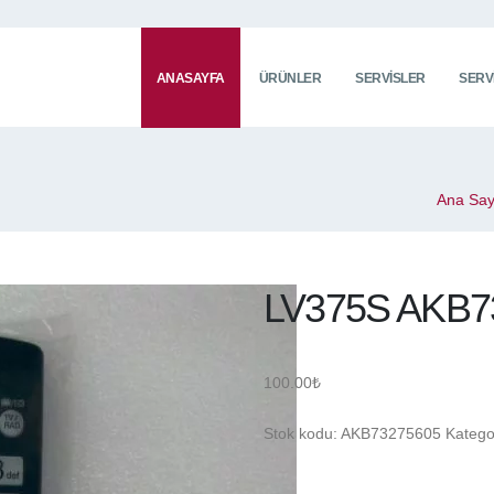
ANASAYFA
ÜRÜNLER
SERVISLER
SERV
Ana Say
LV375S AKB7
100.00
₺
Stok kodu:
AKB73275605
Katego