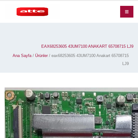
EAX68253605 43UM7100 ANAKART 65708715 LJ9
Ana Sayfa
/
Ürünler
/ eax68253605 43UM7100 Anakart 65708715
LJ9