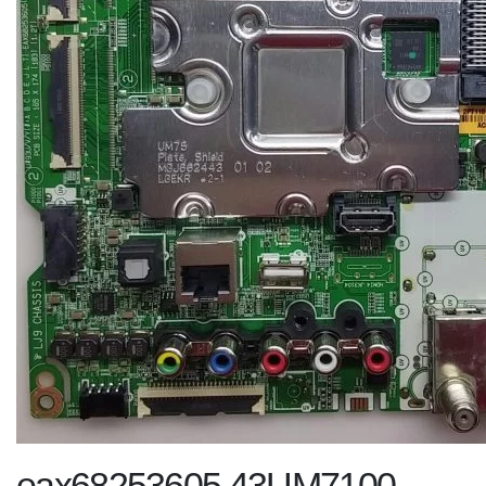
eax68253605 43UM7100