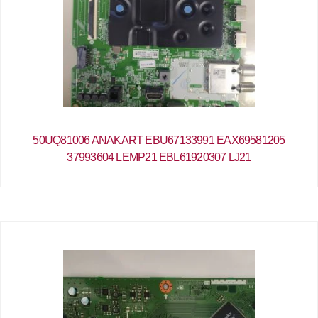
50UQ81006 ANAKART EBU67133991 EAX69581205
37993604 LEMP21 EBL61920307 LJ21