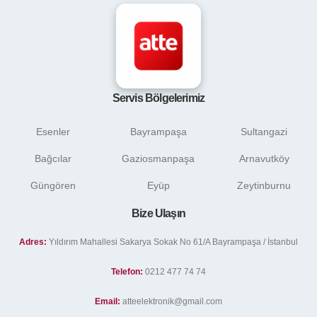
Servis Bölgelerimiz
Esenler
Bayrampaşa
Sultangazi
Bağcılar
Gaziosmanpaşa
Arnavutköy
Güngören
Eyüp
Zeytinburnu
Bize Ulaşın
Adres:
Yıldırım Mahallesi Sakarya Sokak No 61/A Bayrampaşa / İstanbul
Telefon:
0212 477 74 74
Email:
atteelektronik@gmail.com