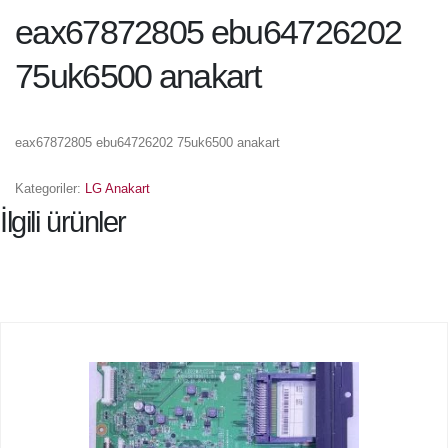
eax67872805 ebu64726202
75uk6500 anakart
eax67872805 ebu64726202 75uk6500 anakart
Kategoriler:
LG Anakart
İlgili ürünler