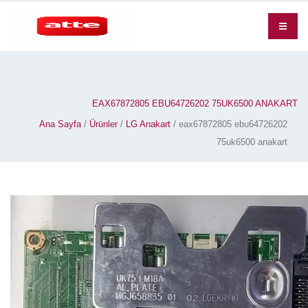
EAX67872805 EBU64726202 75UK6500 ANAKART
Ana Sayfa
/
Ürünler
/
LG Anakart
/ eax67872805 ebu64726202
75uk6500 anakart