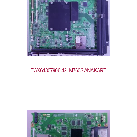
EAX64307906-42LM760S ANAKART