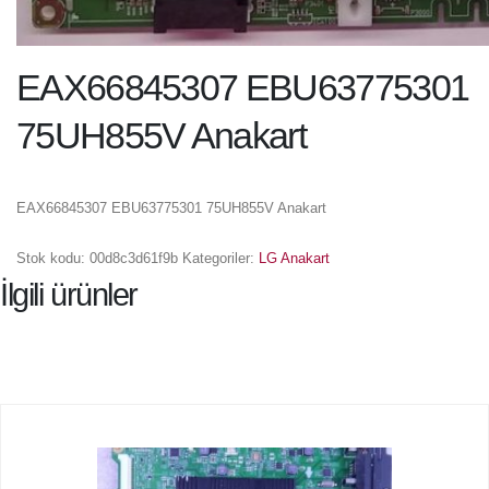
EAX66845307 EBU63775301
75UH855V Anakart
EAX66845307 EBU63775301 75UH855V Anakart
Stok kodu:
00d8c3d61f9b
Kategoriler:
LG Anakart
İlgili ürünler