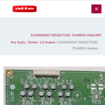
EAX66845307 EBU63775301 75UH855V ANAKART
Ana Sayfa
/
Ürünler
/
LG Anakart
/ EAX66845307 EBU63775301
75UH855V Anakart