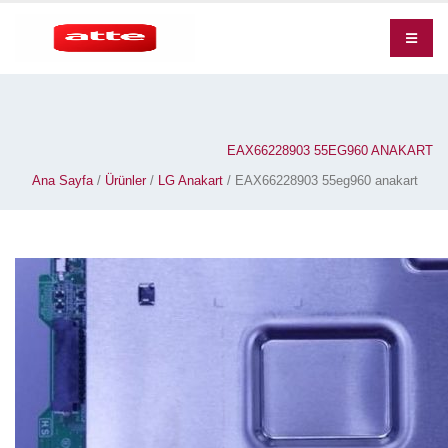
EAX66228903 55EG960 ANAKART
Ana Sayfa
/
Ürünler
/
LG Anakart
/ EAX66228903 55eg960 anakart