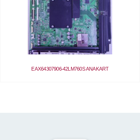
EAX64307906-42LM760S ANAKART