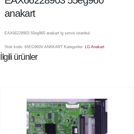
EAX66228903 55eg960
anakart
EAX66228903 55eg960 anakart lg servis istanbul
Stok kodu:
65EG960V ANAKART
Kategoriler:
LG Anakart
İlgili ürünler