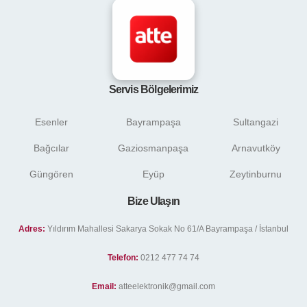
Servis Bölgelerimiz
Esenler
Bayrampaşa
Sultangazi
Bağcılar
Gaziosmanpaşa
Arnavutköy
Güngören
Eyüp
Zeytinburnu
Bize Ulaşın
Adres:
Yıldırım Mahallesi Sakarya Sokak No 61/A Bayrampaşa / İstanbul
Telefon:
0212 477 74 74
Email:
atteelektronik@gmail.com