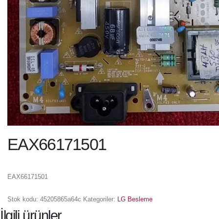
EAX66171501
EAX66171501
Stok kodu:
45205865a64c
Kategoriler:
LG Besleme
İlgili ürünler