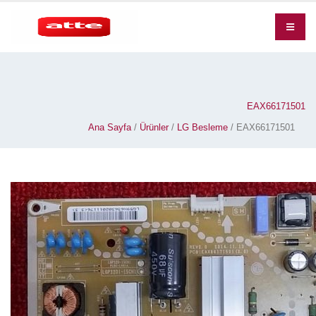
EAX66171501
Ana Sayfa
/
Ürünler
/
LG Besleme
/ EAX66171501