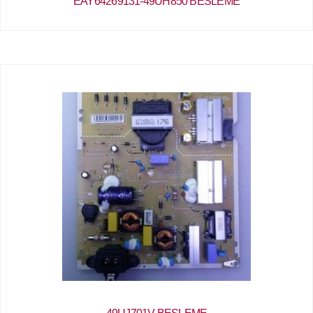
EAY64269131-49UH850 BESLEME