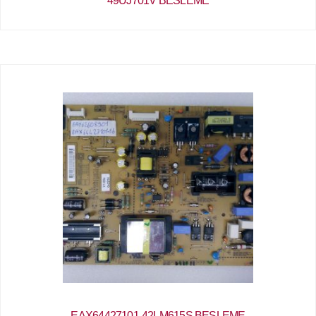
49UJ701V BESLEME
EAX64427101-42LM615S BESLEME