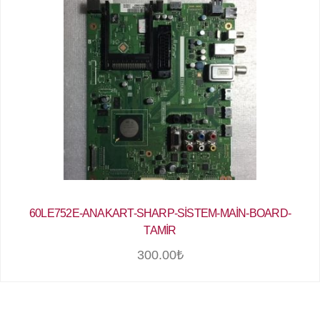
60LE752E-ANAKART-SHARP-SİSTEM-MAİN-BOARD-
TAMİR
300.00
₺