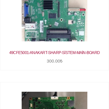
49CFE5001-ANAKART-SHARP-SİSTEM-MAİN-BOARD
300.00
₺