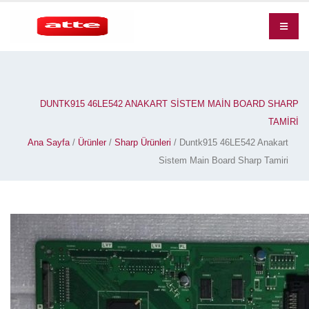
DUNTK915 46LE542 ANAKART SISTEM MAIN BOARD SHARP
TAMIRI
Ana Sayfa
/
Ürünler
/
Sharp Ürünleri
/ Duntk915 46LE542 Anakart
Sistem Main Board Sharp Tamiri