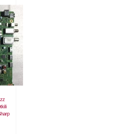
zz
kili
Sharp