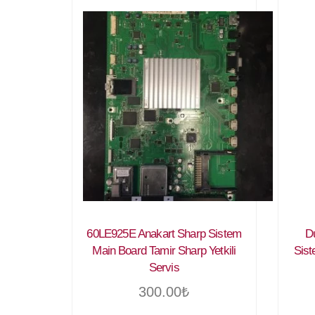
60LE925E Anakart Sharp Sistem
D
Main Board Tamir Sharp Yetkili
Sist
Servis
300.00
₺