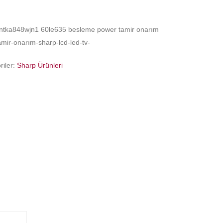
tka848wjn1 60le635 besleme power tamir onarım
ir-onarım-sharp-lcd-led-tv-
riler:
Sharp Ürünleri