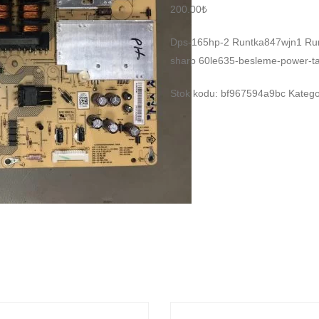
200.00
₺
Dps-165hp-2 Runtka847wjn1 Run
sharp 60le635-besleme-power-tam
Stok kodu:
bf967594a9bc
Katego