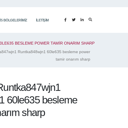
IS BÖLGELERIMIZ
İLETIŞIM
0LE635 BESLEME POWER TAMIR ONARIM SHARP
a847wjn1 Runtka848wjn1 60le635 besleme power
tamir onarım sharp
Runtka847wjn1
1 60le635 besleme
narım sharp