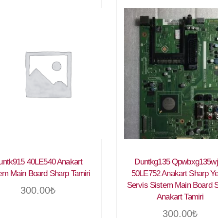
untk915 40LE540 Anakart
Duntkg135 Qpwbxg135wj
em Main Board Sharp Tamiri
50LE752 Anakart Sharp Yet
Servis Sistem Main Board 
300.00
₺
Anakart Tamiri
300.00
₺