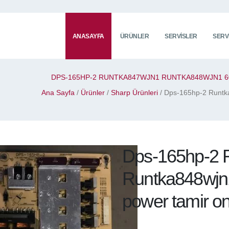
ANASAYFA
ÜRÜNLER
SERVISLER
SERV
DPS-165HP-2 RUNTKA847WJN1 RUNTKA848WJN1 6
Ana Sayfa
/
Ürünler
/
Sharp Ürünleri
/ Dps-165hp-2 Runtk
Dps-165hp-2 
Runtka848wjn
power tamir o