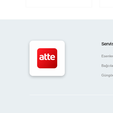
Servi
Esenle
Bağcıla
Güngö