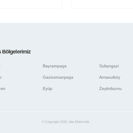
s Bölgelerimiz
r
Bayrampaşa
Sultangazi
r
Gaziosmanpaşa
Arnavutköy
ren
Eyüp
Zeytinburnu
© Copyright 2026. Atte Elektronik .