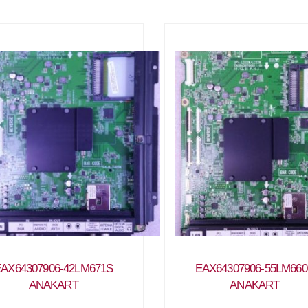
AX64307906-42LM671S
EAX64307906-55LM66
ANAKART
ANAKART