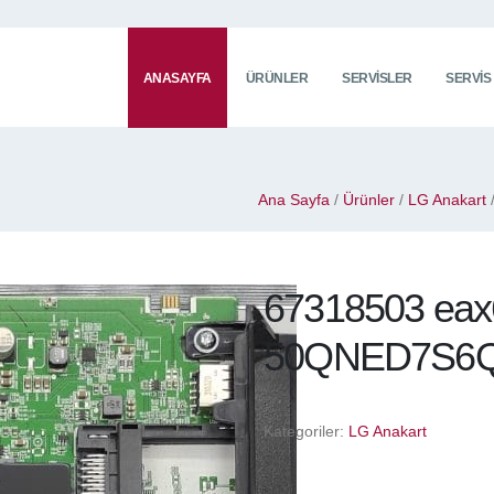
ANASAYFA
ÜRÜNLER
SERVISLER
SERVIS
Ana Sayfa
/
Ürünler
/
LG Anakart
67318503 ea
50QNED7S6QA
Kategoriler:
LG Anakart