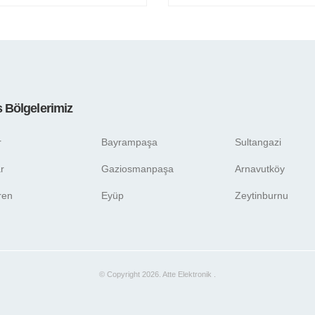
s Bölgelerimiz
r
Bayrampaşa
Sultangazi
r
Gaziosmanpaşa
Arnavutköy
ren
Eyüp
Zeytinburnu
© Copyright 2026. Atte Elektronik .