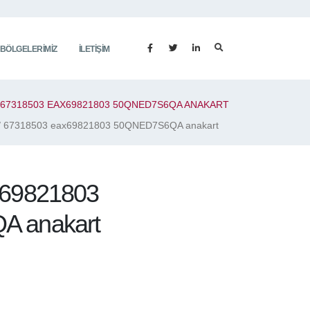
 BÖLGELERIMIZ
İLETIŞIM
67318503 EAX69821803 50QNED7S6QA ANAKART
/ 67318503 eax69821803 50QNED7S6QA anakart
x69821803
 anakart