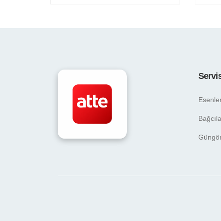
Servi
Esenle
Bağcıla
Güngö