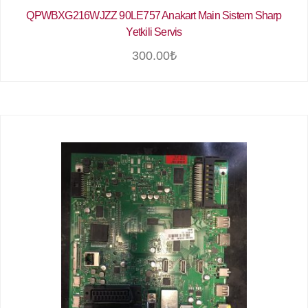
QPWBXG216WJZZ 90LE757 Anakart Main Sistem Sharp
Yetkili Servis
300.00
₺