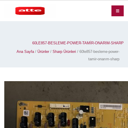
60LE857-BESLEME-POWER-TAMIR-ONARIM-SHARP
Ana Sayfa
/
Ürünler
/
Sharp Ürünleri
/ 60le857-besleme-power-
tamir-onarım-sharp