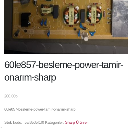
60le857-besleme-power-tamir-
onarım-sharp
200.00
₺
60le857-besleme-power-tamir-onarım-sharp
Stok kodu:
f5af8535f1f0
Kategoriler:
Sharp Ürünleri