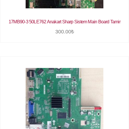
17MB90-3 50LE762 Anakart Sharp Sistem Main Board Tamir
300.00
₺