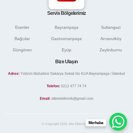
Servis Bölgelerimiz
Esenler
Bayrampaşa
Sultangazi
Bağcılar
Gaziosmanpaşa
Arnavutköy
Güngören
Eyüp
Zeytinburnu
Bize Ulaşın
Adres:
Yıldırım Mahallesi Sakarya Sokak No 61/A Bayrampaşa / İstanbul
Telefon:
0212 477 74 74
Email:
atteelektronik@gmail.com
Merhaba
© Copyright 2026. Atte Elektronik .