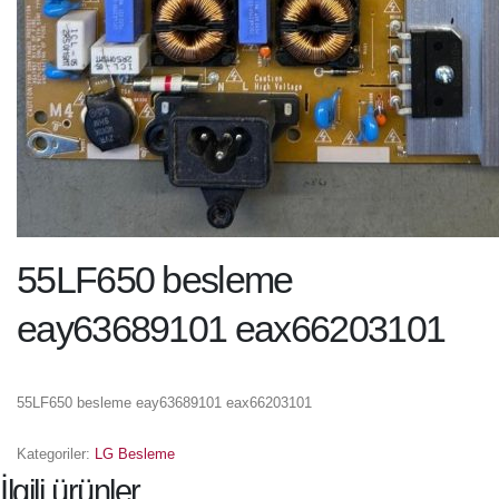
55LF650 besleme
eay63689101 eax66203101
55LF650 besleme eay63689101 eax66203101
Kategoriler:
LG Besleme
İlgili ürünler