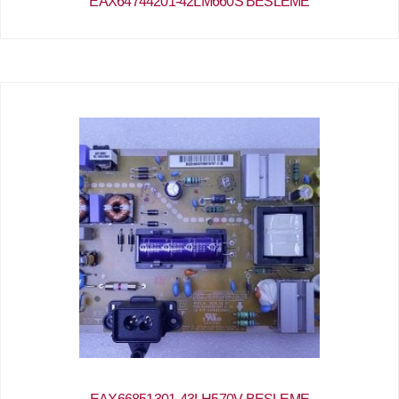
EAX64744201-42LM660S BESLEME