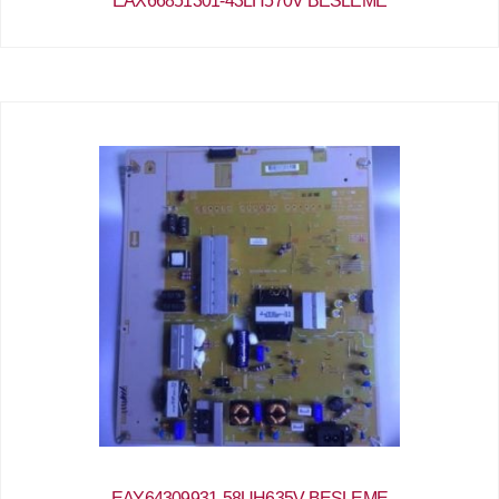
EAX66851301-43LH570V BESLEME
EAY64309931-58UH635V BESLEME