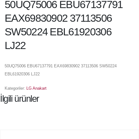
50UQ75006 EBU67137791
EAX69830902 37113506
SW50224 EBL61920306
LJ22
50UQ75006 EBU67137791 EAX69830902 37113506 SW50224
EBL61920306 LJ22
Kategoriler:
LG Anakart
İlgili ürünler