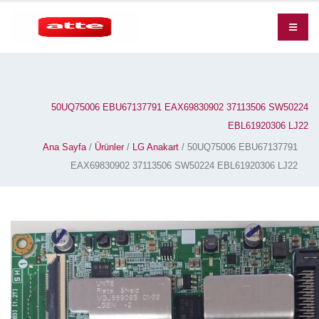
50UQ75006 EBU67137791 EAX69830902 37113506 SW50224
EBL61920306 LJ22
Ana Sayfa
/
Ürünler
/
LG Anakart
/ 50UQ75006 EBU67137791
EAX69830902 37113506 SW50224 EBL61920306 LJ22