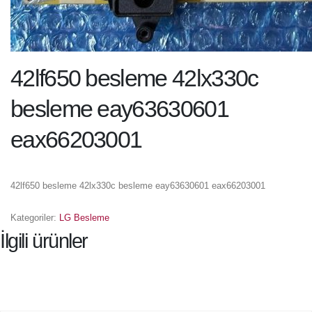
42lf650 besleme 42lx330c
besleme eay63630601
eax66203001
42lf650 besleme 42lx330c besleme eay63630601 eax66203001
Kategoriler:
LG Besleme
İlgili ürünler