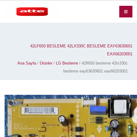
42LF650 BESLEME 42LX330C BESLEME EAY63630601
EAX66203001
Ana Sayfa
/
Ürünler
/
LG Besleme
/ 42lf650 besleme 42lx330c
besleme eay63630601 eax66203001